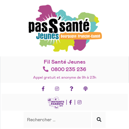
Accéder
au
contenu
Fil Santé Jeunes
0800 235 236
Appel gratuit et anonyme de 9h à 23h
Facebook
Instagram
Foire aux questions
Podcasts
|
|
Recherche
Rechercher
Lancer
la