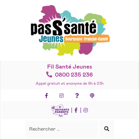
Accéder
au
contenu
Fil Santé Jeunes
0800 235 236
Appel gratuit et anonyme de 9h à 23h
Facebook
Instagram
Foire aux questions
Podcasts
|
|
Recherche
Rechercher
Lancer
la