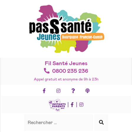
Accéder
au
contenu
Fil Santé Jeunes
0800 235 236
Appel gratuit et anonyme de 9h à 23h
Facebook
Instagram
Foire aux questions
Podcasts
|
|
Recherche
Rechercher
Lancer
la