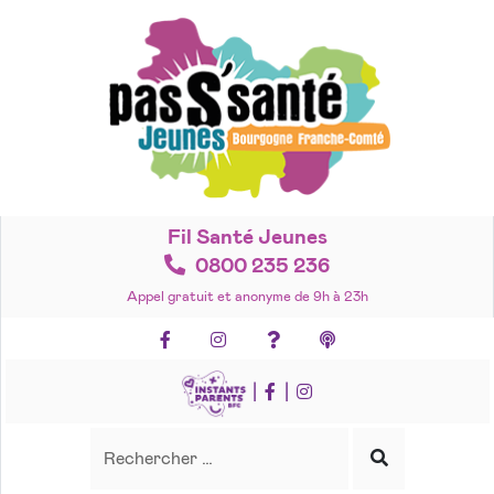
Accéder
au
contenu
Fil Santé Jeunes
0800 235 236
Appel gratuit et anonyme de 9h à 23h
Facebook
Instagram
Foire aux questions
Podcasts
|
|
Recherche
Rechercher
Lancer
la