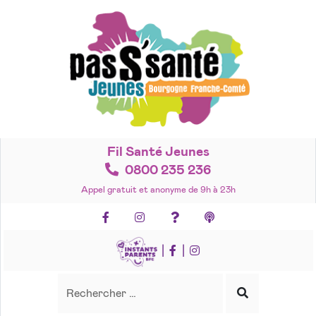
Accéder
au
contenu
Fil Santé Jeunes
0800 235 236
Appel gratuit et anonyme de 9h à 23h
Facebook
Instagram
Foire aux questions
Podcasts
|
|
Recherche
Rechercher
Lancer
la