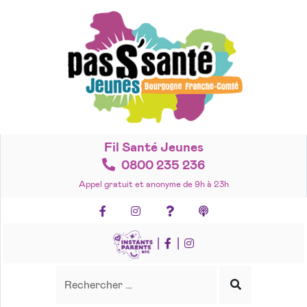
Accéder
au
contenu
Fil Santé Jeunes
0800 235 236
Appel gratuit et anonyme de 9h à 23h
Facebook
Instagram
Foire aux questions
Podcasts
|
|
Recherche
Rechercher
Lancer
la