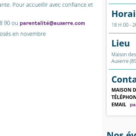
nte. Pour accueillir avec confiance et
Horai
8 90
ou
parentalité@auxerre.com
18 H 00 - 2
oposés en novembre
Lieu
Maison des
Auxerre (89
Cont
MAISON D
TÉLÉPHO
EMAIL
pa
Nos é