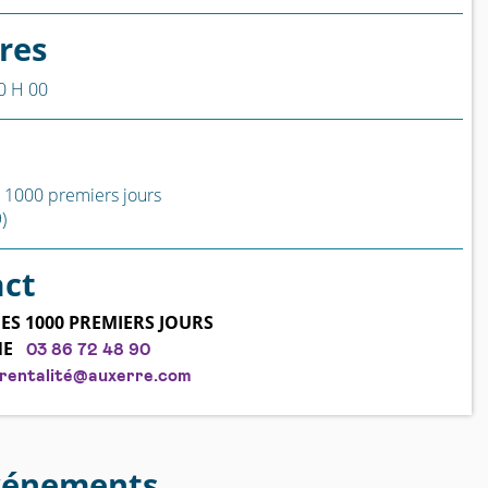
res
0 H 00
 1000 premiers jours
)
act
ES 1000 PREMIERS JOURS
NE
03 86 72 48 90
rentalité@auxerre.com
vénements