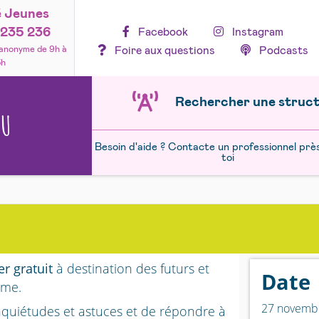
é Jeunes
235 236
Facebook
Instagram
Foire aux questions
Podcasts
 anonyme de 9h à
3h
Rechercher une struc
NU
Besoin d'aide ? Contacte un professionnel prè
toi
er gratuit
à destination des futurs et
Date
mme.
27 novemb
inquiétudes et astuces et de répondre à