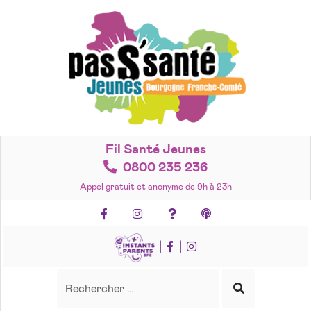
Accéder
au
contenu
Fil Santé Jeunes
0800 235 236
Appel gratuit et anonyme de 9h à 23h
Facebook
Instagram
Foire aux questions
Podcasts
|
|
Recherche
Rechercher
Lancer
la