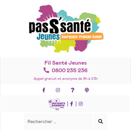
Accéder
au
contenu
Fil Santé Jeunes
0800 235 236
Appel gratuit et anonyme de 9h à 23h
Facebook
Instagram
Foire aux questions
Podcasts
|
|
Recherche
Rechercher
Lancer
la