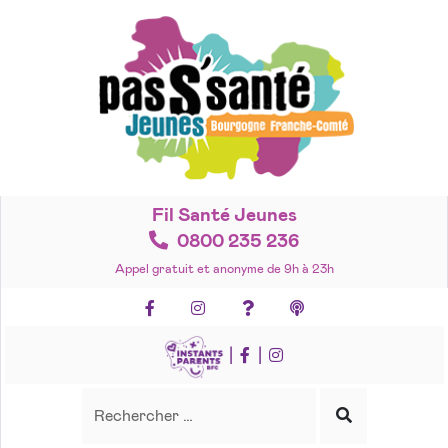
Accéder
au
contenu
Fil Santé Jeunes
0800 235 236
Appel gratuit et anonyme de 9h à 23h
Facebook
Instagram
Foire aux questions
Podcasts
|
|
Recherche
Rechercher
Lancer
la