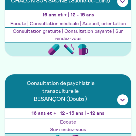
CHALON SUR SAONE (Saône-et-Loire)
16 ans et +
|
12 - 15 ans
Ecoute | Consultation médicale | Accueil, orientation
Consultation gratuite | Consultation payante | Sur
rendez-vous
Consultation de psychiatrie
transculturelle
BESANÇON (Doubs)
16 ans et +
|
12 - 15 ans
|
- 12 ans
Ecoute
Sur rendez-vous