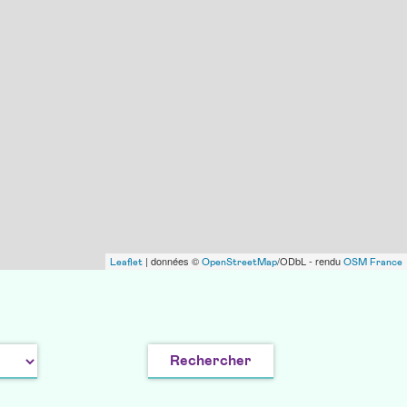
| données ©
/ODbL - rendu
Leaflet
OpenStreetMap
OSM France
Rechercher