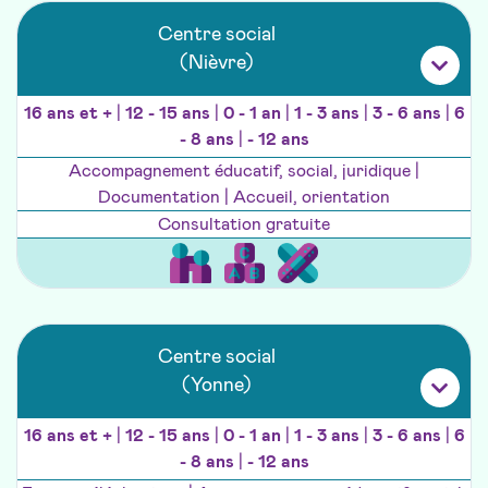
Centre social
(Nièvre)
16 ans et +
|
12 - 15 ans
|
0 - 1 an
|
1 - 3 ans
|
3 - 6 ans
|
6
- 8 ans
|
- 12 ans
Accompagnement éducatif, social, juridique |
Documentation | Accueil, orientation
Consultation gratuite
Centre social
(Yonne)
16 ans et +
|
12 - 15 ans
|
0 - 1 an
|
1 - 3 ans
|
3 - 6 ans
|
6
- 8 ans
|
- 12 ans