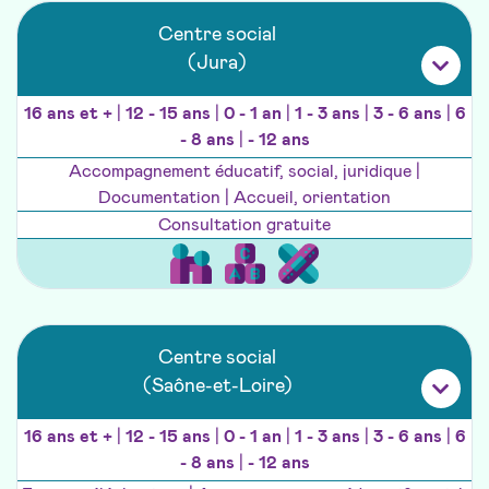
Centre social
(Jura)
16 ans et +
|
12 - 15 ans
|
0 - 1 an
|
1 - 3 ans
|
3 - 6 ans
|
6
- 8 ans
|
- 12 ans
Accompagnement éducatif, social, juridique |
Documentation | Accueil, orientation
Consultation gratuite
Centre social
(Saône-et-Loire)
16 ans et +
|
12 - 15 ans
|
0 - 1 an
|
1 - 3 ans
|
3 - 6 ans
|
6
- 8 ans
|
- 12 ans