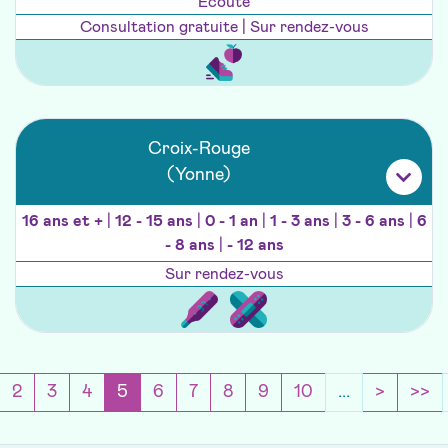
Ecoute
Consultation gratuite | Sur rendez-vous
Croix-Rouge
(Yonne)
16 ans et +
|
12 - 15 ans
|
0 - 1 an
|
1 - 3 ans
|
3 - 6 ans
|
6
- 8 ans
|
- 12 ans
Sur rendez-vous
précédente
(current)
Page su
Sa
2
3
4
5
6
7
8
9
10
...
>
>>