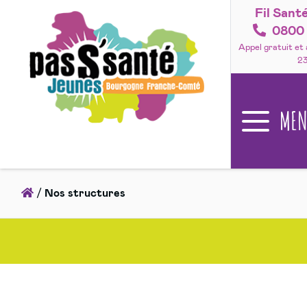
Fil Sant
Accéder
au
0800 
contenu
Appel gratuit et
2
ME
Accueil
/
Nos structures