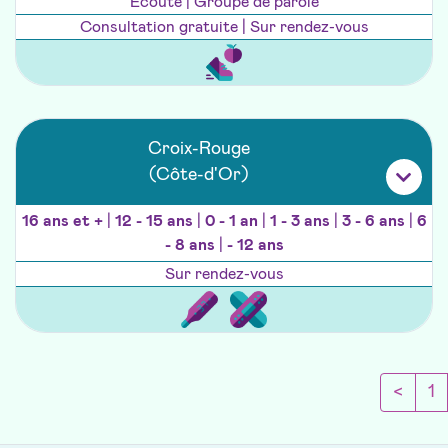
Ecoute | Groupe de parole
Consultation gratuite | Sur rendez-vous
Croix-Rouge
(Côte-d'Or)
16 ans et +
|
12 - 15 ans
|
0 - 1 an
|
1 - 3 ans
|
3 - 6 ans
|
6
- 8 ans
|
- 12 ans
Sur rendez-vous
Page 
<
1