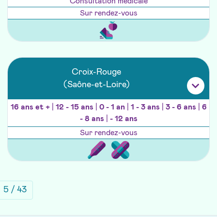
Consultation médicale
Sur rendez-vous
Croix-Rouge
(Saône-et-Loire)
16 ans et +
|
12 - 15 ans
|
0 - 1 an
|
1 - 3 ans
|
3 - 6 ans
|
6
- 8 ans
|
- 12 ans
Sur rendez-vous
ivante
uter de 10 pages
5 / 43