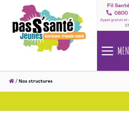
Fil Sant
Accéder
au
0800 
contenu
Appel gratuit et
2
ME
Accueil
/
Nos structures