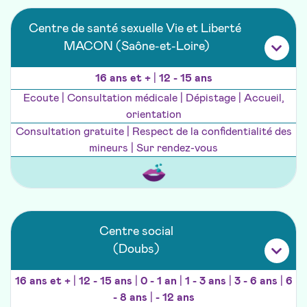
Centre de santé sexuelle Vie et Liberté
MACON (Saône-et-Loire)
16 ans et +
|
12 - 15 ans
Ecoute | Consultation médicale | Dépistage | Accueil,
orientation
Consultation gratuite | Respect de la confidentialité des
mineurs | Sur rendez-vous
Centre social
(Doubs)
16 ans et +
|
12 - 15 ans
|
0 - 1 an
|
1 - 3 ans
|
3 - 6 ans
|
6
- 8 ans
|
- 12 ans