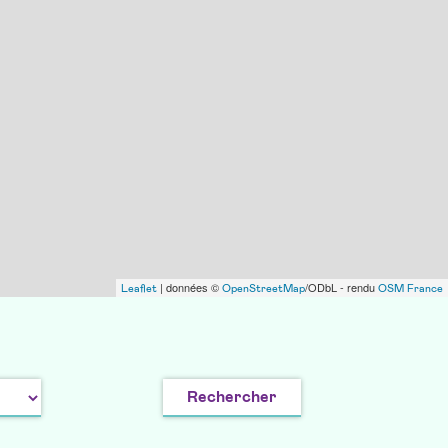
| données ©
/ODbL - rendu
Leaflet
OpenStreetMap
OSM France
Rechercher