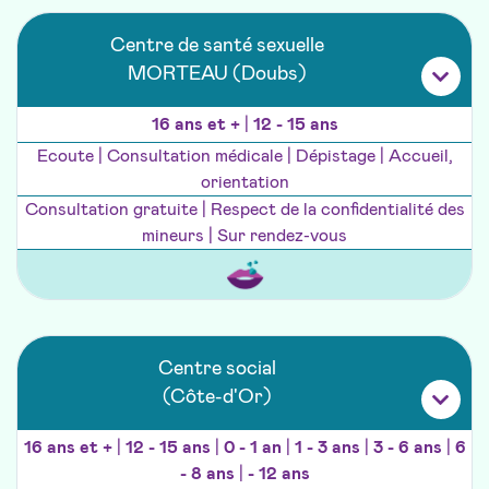
Centre de santé sexuelle
MORTEAU (Doubs)
16 ans et +
|
12 - 15 ans
Ecoute | Consultation médicale | Dépistage | Accueil,
orientation
Consultation gratuite | Respect de la confidentialité des
mineurs | Sur rendez-vous
Centre social
(Côte-d'Or)
16 ans et +
|
12 - 15 ans
|
0 - 1 an
|
1 - 3 ans
|
3 - 6 ans
|
6
- 8 ans
|
- 12 ans