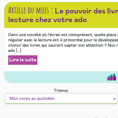
Article du mois :
Le pouvoir des livr
lecture chez votre ado
Dans une société où l’écran est omniprésent, quelle place
régulier avec la lecture est-il primordial pour le dévelop
choisir des livres qui sauront capter son attention ? No
ado […]
Lire la suite
Bien
Sport
Thèmes
vivre
et
ensem
Loisir
en
sécuri