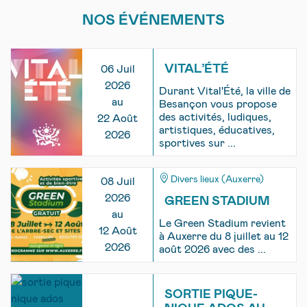
NOS ÉVÉNEMENTS
VITAL’ÉTÉ
06 Juil
2026
Durant Vital'Été, la ville de
au
Besançon vous propose
des activités, ludiques,
22 Août
artistiques, éducatives,
2026
sportives sur ...
Divers lieux (Auxerre)
08 Juil
2026
GREEN STADIUM
au
Le Green Stadium revient
12 Août
à Auxerre du 8 juillet au 12
2026
août 2026 avec des ...
SORTIE PIQUE-