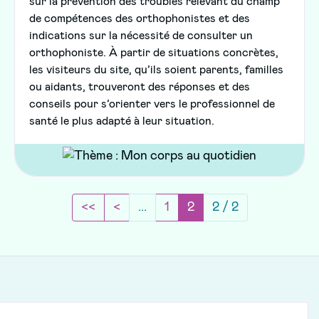
sur la prévention des troubles relevant du champ
de compétences des orthophonistes et des
indications sur la nécessité de consulter un
orthophoniste. À partir de situations concrètes,
les visiteurs du site, qu’ils soient parents, familles
ou aidants, trouveront des réponses et des
conseils pour s’orienter vers le professionnel de
santé le plus adapté à leur situation.
Revenir de 2 pages en arrière
Page précédente
(current)
<<
<
...
1
2
2 / 2