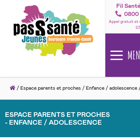
Fil Sant
Accéder
au
0800 
contenu
Appel gratuit et
2
ME
Accueil
/
Espace parents et proches
/
Enfance / adolescence
ESPACE PARENTS ET PROCHES
- ENFANCE / ADOLESCENCE