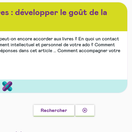
es : développer le goût de la
 peut-on encore accorder aux livres ? En quoi un contact
pement intellectuel et personnel de votre ado ? Comment
s réponses dans cet article … Comment accompagner votre
s
Effacer
ble
s
Rechercher
la
recherche
té