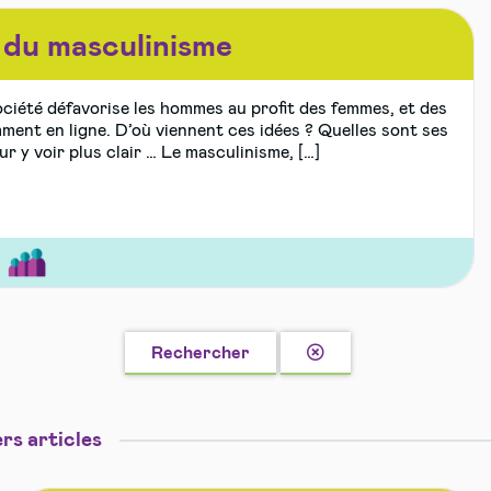
 du masculinisme
ciété défavorise les hommes au profit des femmes, et des
ment en ligne. D’où viennent ces idées ? Quelles sont ses
 y voir plus clair … Le masculinisme, […]
r
Effacer
ité
ble
Rechercher
la
recherche
rs articles