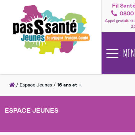
Fil Sant
Accéder
au
0800 
contenu
Appel gratuit et
2
ME
Accueil
/
Espace Jeunes
/
16 ans et +
ESPACE JEUNES