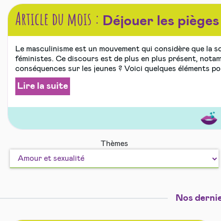
Article du mois :
Déjouer les pièges
Le masculinisme est un mouvement qui considère que la so
féministes. Ce discours est de plus en plus présent, notam
conséquences sur les jeunes ? Voici quelques éléments pour
Lire la suite
Amou
Bien
Thèmes
et
vivre
sexual
ensem
Nos dernie