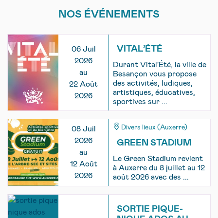
NOS ÉVÉNEMENTS
VITAL’ÉTÉ
06 Juil
2026
Durant Vital'Été, la ville de
au
Besançon vous propose
des activités, ludiques,
22 Août
artistiques, éducatives,
2026
sportives sur ...
Divers lieux (Auxerre)
08 Juil
2026
GREEN STADIUM
au
Le Green Stadium revient
12 Août
à Auxerre du 8 juillet au 12
2026
août 2026 avec des ...
SORTIE PIQUE-