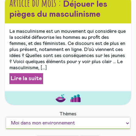
Article du mois :
Déjouer les
pièges du masculinisme
Le masculinisme est un mouvement qui considère que
la société défavorise les hommes au profit des
femmes, et des féministes. Ce discours est de plus en
plus présent, notamment en ligne. D’où viennent ces
idées ? Quelles sont ses conséquences sur les jeunes
? Voici quelques éléments pour y voir plus clair … Le
masculinisme, […]
Lire la suite
Amour
Bien
Thèmes
et
vivre
sexualité
ensemble