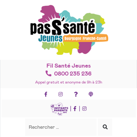
Accéder
au
contenu
Fil Santé Jeunes
0800 235 236
Appel gratuit et anonyme de 9h à 23h
Facebook
Instagram
Foire aux questions
Podcasts
|
|
Recherche
Rechercher
Lancer
la